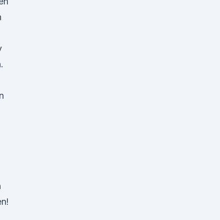
den
n
v
.
n
n
en!